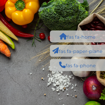
fas fa-home
fas fa-paper-plane
fas fa-phone