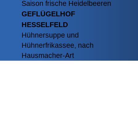
Saison frische Heidelbeeren
GEFLÜGELHOF
HESSELFELD
Hühnersuppe und
Hühnerfrikassee, nach
Hausmacher-Art
WIR SIND BEI
WHATSAPP!
Vorbestellungen