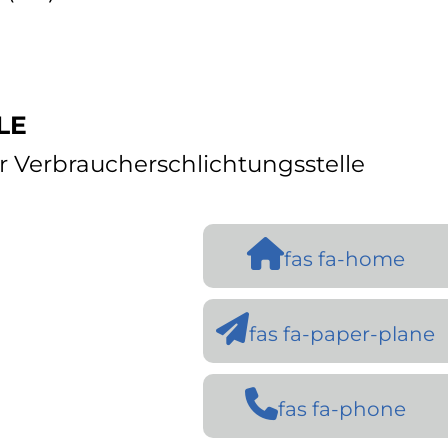
LE
er Verbraucherschlichtungsstelle
fas fa-home
fas fa-paper-plane
fas fa-phone